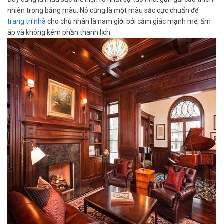
nhiên trong bảng màu. Nó cũng là một màu sắc cực chuẩn để
trang trí nhà
cho chủ nhân là nam giới bởi cảm giác mạnh mẽ, ấm
áp và không kém phần thanh lịch.